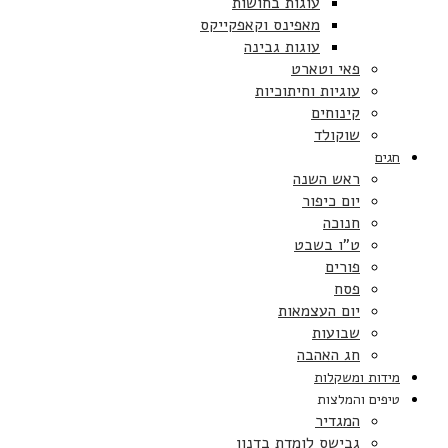
עוגות בחושות
מאפינס וקאפקייקס
עוגות גבינה
פאי וטארט
עוגיות וחיתוכיות
קינוחים
שוקולד
חגים
ראש השנה
יום כיפור
חנוכה
ט”ו בשבט
פורים
פסח
יום העצמאות
שבועות
חג האהבה
מידות ומשקלות
טיפים והמלצות
המגדיר
גבישס לומדת בדנון