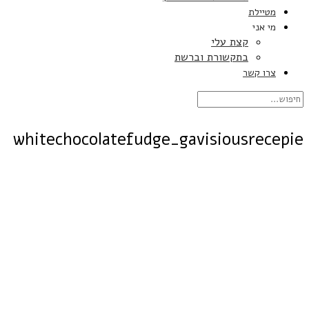
מטיילת
מי אני
קצת עלי
בתקשורת וברשת
צרו קשר
whitechocolatefudge_gavisiousrecepie