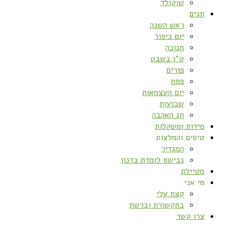
שוקולד
חגים
ראש השנה
יום כיפור
חנוכה
ט”ו בשבט
פורים
פסח
יום העצמאות
שבועות
חג האהבה
מידות ומשקלות
טיפים והמלצות
המגדיר
גבישס לומדת בדנון
מטיילת
מי אני
קצת עלי
בתקשורת וברשת
צרו קשר