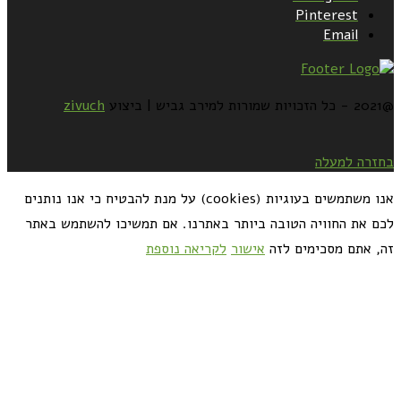
Pinterest
Email
@2021 - כל הזכויות שמורות למירב גביש | ביצוע
zivuch
בחזרה למעלה
אנו משתמשים בעוגיות (cookies) על מנת להבטיח כי אנו נותנים
לכם את החוויה הטובה ביותר באתרנו. אם תמשיכו להשתמש באתר
זה, אתם מסכימים לזה
אישור
לקריאה נוספת
כדאי לך להירשם ולקבל את המתכונים למייל: