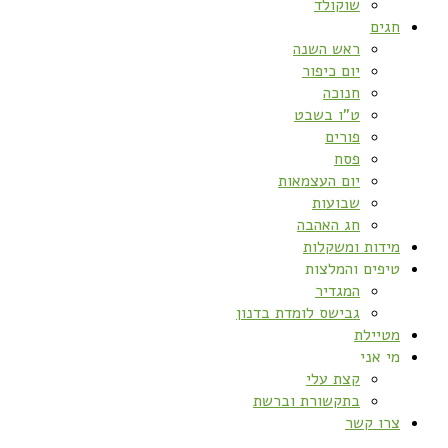
שוקולד
חגים
ראש השנה
יום כיפור
חנוכה
ט”ו בשבט
פורים
פסח
יום העצמאות
שבועות
חג האהבה
מידות ומשקלות
טיפים והמלצות
המגדיר
גבישס לומדת בדנון
מטיילת
מי אני
קצת עלי
בתקשורת וברשת
צרו קשר