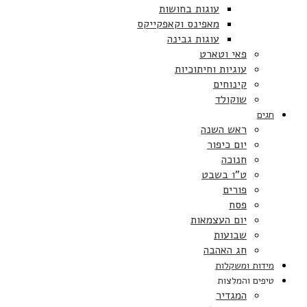
עוגות בחושות
מאפינס וקאפקייקס
עוגות גבינה
פאי וטארט
עוגיות וחיתוכיות
קינוחים
שוקולד
חגים
ראש השנה
יום כיפור
חנוכה
ט”ו בשבט
פורים
פסח
יום העצמאות
שבועות
חג האהבה
מידות ומשקלות
טיפים והמלצות
המגדיר