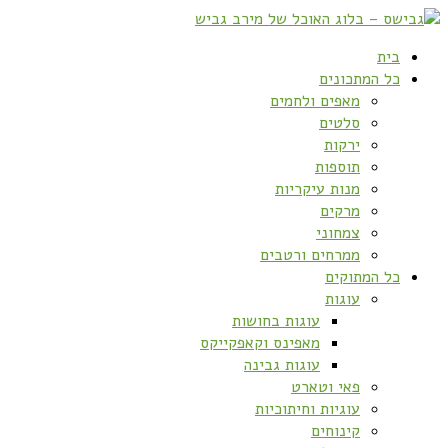
בית
כל המתכונים
מאפים ולחמים
סלטים
ירקות
תוספות
מנות עיקריות
מרקים
צמחוני
ממרחים ורטבים
כל המתוקים
עוגות
עוגות בחושות
מאפינס וקאפקייקס
עוגות גבינה
פאי וטארט
עוגיות וחיתוכיות
קינוחים