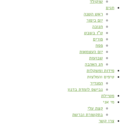
שוקולד
חגים
ראש השנה
יום כיפור
חנוכה
ט”ו בשבט
פורים
פסח
יום העצמאות
שבועות
חג האהבה
מידות ומשקלות
טיפים והמלצות
המגדיר
גבישס לומדת בדנון
מטיילת
מי אני
קצת עלי
בתקשורת וברשת
צרו קשר