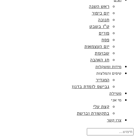
ראש השנה
יום כיפור
חנוכה
ט”ו בשבט
פורים
פסח
יום העצמאות
שבועות
חג האהבה
מידות ומשקלות
טיפים והמלצות
המגדיר
גבישס לומדת בדנון
מטיילת
מי אני
קצת עלי
בתקשורת וברשת
צרו קשר