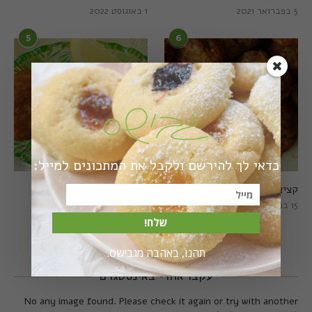
5 בפברואר 2021
1 באוגוסט 2022
5
6
כדאי לך להירשם ולקבל את המתכונים למייל:
קציצות כרישה מושלמות
קציצות כרישה טבעוניות
מושלמות
15 במרץ 2018
20 במרץ 2018
שלח!
תהנו, באהבה מגבישס.
עקבו אחרי באינסטגרם
No any image found. Please check it again or try with another