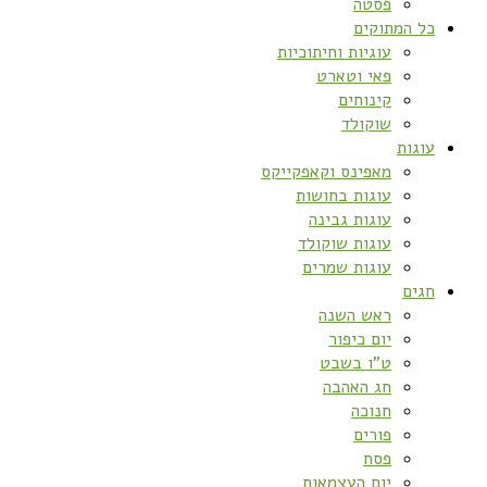
פסטה
כל המתוקים
עוגיות וחיתוכיות
פאי וטארט
קינוחים
שוקולד
עוגות
מאפינס וקאפקייקס
עוגות בחושות
עוגות גבינה
עוגות שוקולד
עוגות שמרים
חגים
ראש השנה
יום כיפור
ט”ו בשבט
חג האהבה
חנוכה
פורים
פסח
יום העצמאות