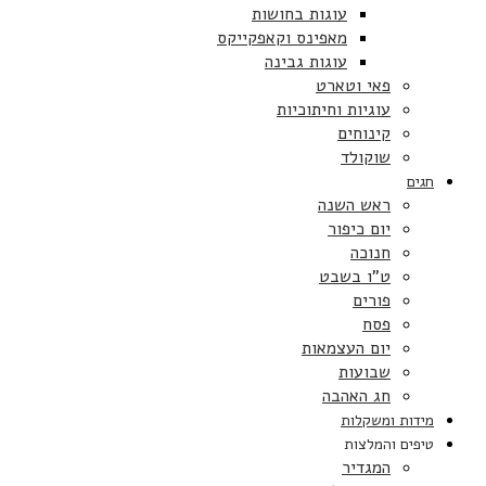
עוגות בחושות
מאפינס וקאפקייקס
עוגות גבינה
פאי וטארט
עוגיות וחיתוכיות
קינוחים
שוקולד
חגים
ראש השנה
יום כיפור
חנוכה
ט”ו בשבט
פורים
פסח
יום העצמאות
שבועות
חג האהבה
מידות ומשקלות
טיפים והמלצות
המגדיר