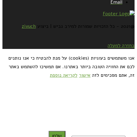
Email
@2021 - כל הזכויות שמורות למירב גביש | ביצוע
zivuch
בחזרה למעלה
אנו משתמשים בעוגיות (cookies) על מנת להבטיח כי אנו נותנים
לכם את החוויה הטובה ביותר באתרנו. אם תמשיכו להשתמש באתר
זה, אתם מסכימים לזה
אישור
לקריאה נוספת
כדאי לך להירשם ולקבל את המתכונים למייל:
שלח!