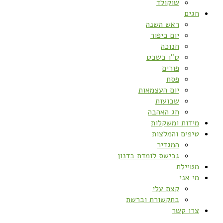
שוקולד
חגים
ראש השנה
יום כיפור
חנוכה
ט”ו בשבט
פורים
פסח
יום העצמאות
שבועות
חג האהבה
מידות ומשקלות
טיפים והמלצות
המגדיר
גבישס לומדת בדנון
מטיילת
מי אני
קצת עלי
בתקשורת וברשת
צרו קשר