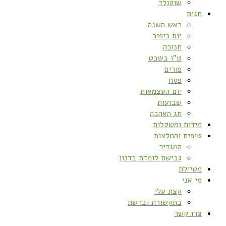
שוקולד
חגים
ראש השנה
יום כיפור
חנוכה
ט”ו בשבט
פורים
פסח
יום העצמאות
שבועות
חג האהבה
מידות ומשקלות
טיפים והמלצות
המגדיר
גבישס לומדת בדנון
מטיילת
מי אני
קצת עלי
בתקשורת וברשת
צרו קשר