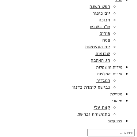
ראש השנה
יום כיפור
חנוכה
ט”ו בשבט
פורים
פסח
יום העצמאות
שבועות
חג האהבה
מידות ומשקלות
טיפים והמלצות
המגדיר
גבישס לומדת בדנון
מטיילת
מי אני
קצת עלי
בתקשורת וברשת
צרו קשר