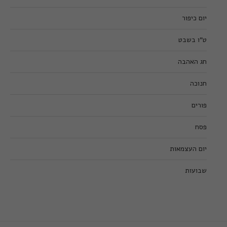
יום כיפור
ט”ו בשבט
חג האהבה
חנוכה
פורים
פסח
יום העצמאות
שבועות