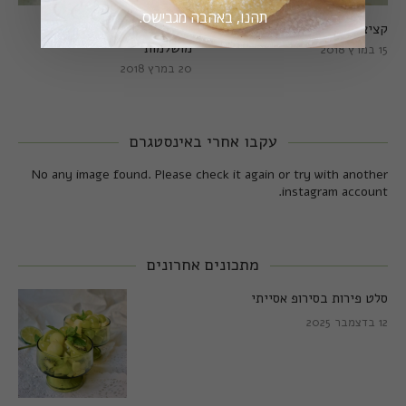
תהנו, באהבה מגבישס.
קציצות כרישה מושלמות
קציצות כרישה טבעוניות
מושלמות
15 במרץ 2018
20 במרץ 2018
עקבו אחרי באינסטגרם
No any image found. Please check it again or try with another
instagram account.
מתכונים אחרונים
סלט פירות בסירופ אסייתי
12 בדצמבר 2025