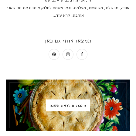
הי, אני מירב גביש - גבישס
אופה, מבשלת, משוטטת, מצלמת. וכאן אשמח לחלוק איתכם את מה שאני
אוהבת.
קרא עוד...
תמצאו אותי גם כאן
מתכונים לראש השנה