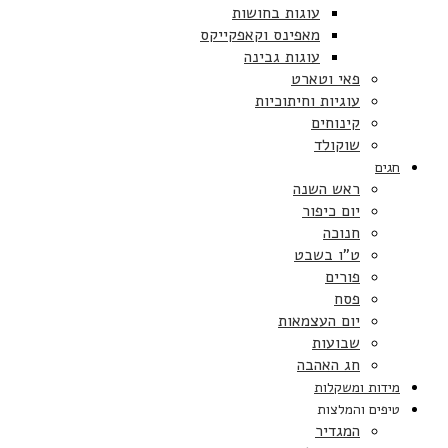
עוגות בחושות
מאפינס וקאפקייקס
עוגות גבינה
פאי וטארט
עוגיות וחיתוכיות
קינוחים
שוקולד
חגים
ראש השנה
יום כיפור
חנוכה
ט”ו בשבט
פורים
פסח
יום העצמאות
שבועות
חג האהבה
מידות ומשקלות
טיפים והמלצות
המגדיר