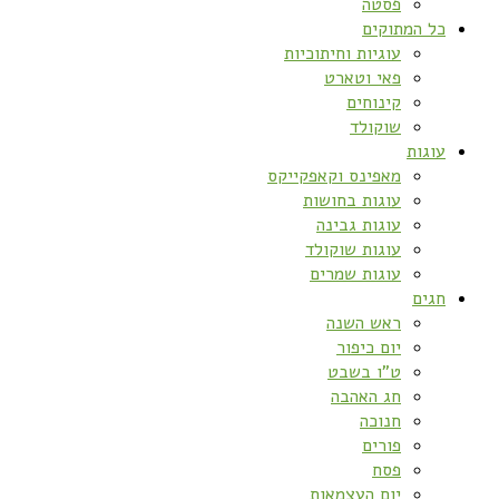
פסטה
כל המתוקים
עוגיות וחיתוכיות
פאי וטארט
קינוחים
שוקולד
עוגות
מאפינס וקאפקייקס
עוגות בחושות
עוגות גבינה
עוגות שוקולד
עוגות שמרים
חגים
ראש השנה
יום כיפור
ט”ו בשבט
חג האהבה
חנוכה
פורים
פסח
יום העצמאות