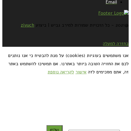
Email
@2021 - כל הזכויות שמורות למירב גביש | ביצוע
zivuch
בחזרה למעלה
אנו משתמשים בעוגיות (cookies) על מנת להבטיח כי אנו נותנים
לכם את החוויה הטובה ביותר באתרנו. אם תמשיכו להשתמש באתר
זה, אתם מסכימים לזה
אישור
לקריאה נוספת
כדאי לך להירשם ולקבל את המתכונים למייל:
שלח!