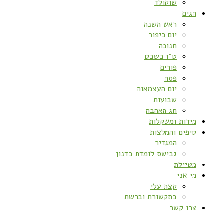
שוקולד
חגים
ראש השנה
יום כיפור
חנוכה
ט”ו בשבט
פורים
פסח
יום העצמאות
שבועות
חג האהבה
מידות ומשקלות
טיפים והמלצות
המגדיר
גבישס לומדת בדנון
מטיילת
מי אני
קצת עלי
בתקשורת וברשת
צרו קשר