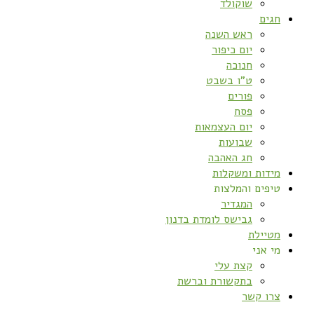
שוקולד
חגים
ראש השנה
יום כיפור
חנוכה
ט”ו בשבט
פורים
פסח
יום העצמאות
שבועות
חג האהבה
מידות ומשקלות
טיפים והמלצות
המגדיר
גבישס לומדת בדנון
מטיילת
מי אני
קצת עלי
בתקשורת וברשת
צרו קשר