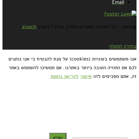
Email
@2021 - כל הזכויות שמורות למירב גביש | ביצוע
zivuch
בחזרה למעלה
אנו משתמשים בעוגיות (cookies) על מנת להבטיח כי אנו נותנים
לכם את החוויה הטובה ביותר באתרנו. אם תמשיכו להשתמש באתר
זה, אתם מסכימים לזה
אישור
לקריאה נוספת
כדאי לך להירשם ולקבל את המתכונים למייל:
שלח!