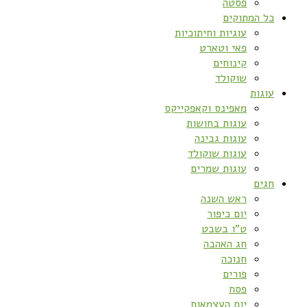
פסטה
כל המתוקים
עוגיות וחיתוכיות
פאי וטארט
קינוחים
שוקולד
עוגות
מאפינס וקאפקייקס
עוגות בחושות
עוגות גבינה
עוגות שוקולד
עוגות שמרים
חגים
ראש השנה
יום כיפור
ט”ו בשבט
חג האהבה
חנוכה
פורים
פסח
יום העצמאות