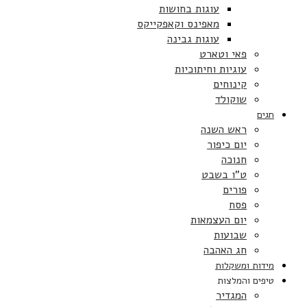
עוגות בחושות
מאפינס וקאפקייקס
עוגות גבינה
פאי וטארט
עוגיות וחיתוכיות
קינוחים
שוקולד
חגים
ראש השנה
יום כיפור
חנוכה
ט”ו בשבט
פורים
פסח
יום העצמאות
שבועות
חג האהבה
מידות ומשקלות
טיפים והמלצות
המגדיר