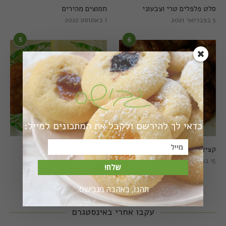
סלט פלפלים טרי וצבעוני
חמוצים מהירים
5 בפברואר 2021
1 באוגוסט 2022
5
6
כדאי לך להירשם ולקבל את המתכונים למייל:
קציצות כרישה מושלמות
קציצות כרישה טבעוניות
מושלמות
15 במרץ 2018
שלח!
20 במרץ 2018
תהנו, באהבה מגבישס.
עקבו אחרי באינסטגרם