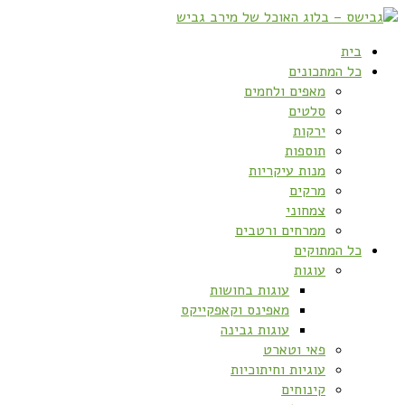
בית
כל המתכונים
מאפים ולחמים
סלטים
ירקות
תוספות
מנות עיקריות
מרקים
צמחוני
ממרחים ורטבים
כל המתוקים
עוגות
עוגות בחושות
מאפינס וקאפקייקס
עוגות גבינה
פאי וטארט
עוגיות וחיתוכיות
קינוחים