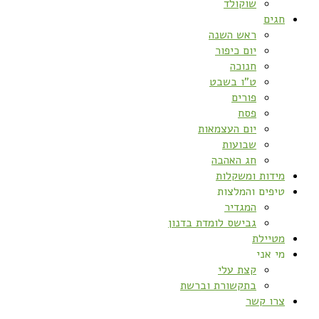
שוקולד
חגים
ראש השנה
יום כיפור
חנוכה
ט”ו בשבט
פורים
פסח
יום העצמאות
שבועות
חג האהבה
מידות ומשקלות
טיפים והמלצות
המגדיר
גבישס לומדת בדנון
מטיילת
מי אני
קצת עלי
בתקשורת וברשת
צרו קשר