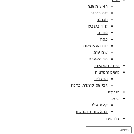
ראש השנה
יום כיפור
חנוכה
ט”ו בשבט
פורים
פסח
יום העצמאות
שבועות
חג האהבה
מידות ומשקלות
טיפים והמלצות
המגדיר
גבישס לומדת בדנון
מטיילת
מי אני
קצת עלי
בתקשורת וברשת
צרו קשר