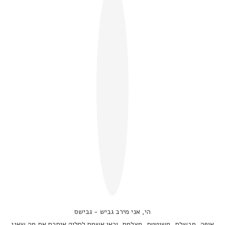
הי, אני מירב גביש - גבישס
אופה, מבשלת, משוטטת, מצלמת. וכאן אשמח לחלוק איתכם את מה שאני