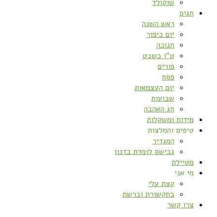
שוקולד
חגים
ראש השנה
יום כיפור
חנוכה
ט”ו בשבט
פורים
פסח
יום העצמאות
שבועות
חג האהבה
מידות ומשקלות
טיפים והמלצות
המגדיר
גבישס לומדת בדנון
מטיילת
מי אני
קצת עלי
בתקשורת וברשת
צרו קשר