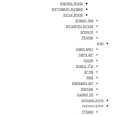
עוגות בחושות
מאפינס וקאפקייקס
עוגות גבינה
פאי וטארט
עוגיות וחיתוכיות
קינוחים
שוקולד
חגים
ראש השנה
יום כיפור
חנוכה
ט”ו בשבט
פורים
פסח
יום העצמאות
שבועות
חג האהבה
מידות ומשקלות
טיפים והמלצות
המגדיר