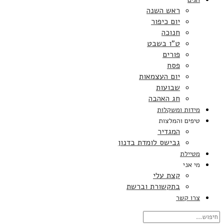
ראש השנה
יום כיפור
חנוכה
ט”ו בשבט
פורים
פסח
יום העצמאות
שבועות
חג האהבה
מידות ומשקלות
טיפים והמלצות
המגדיר
גבישס לומדת בדנון
מטיילת
מי אני
קצת עלי
בתקשורת וברשת
צרו קשר