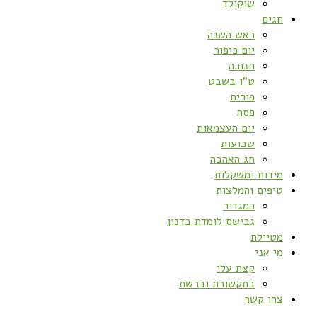
שוקולד
חגים
ראש השנה
יום כיפור
חנוכה
ט”ו בשבט
פורים
פסח
יום העצמאות
שבועות
חג האהבה
מידות ומשקלות
טיפים והמלצות
המגדיר
גבישס לומדת בדנון
מטיילת
מי אני
קצת עלי
בתקשורת וברשת
צרו קשר