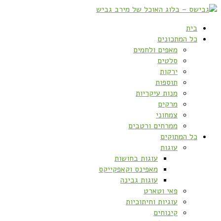
בית
כל המתכונים
מאפים ולחמים
סלטים
ירקות
תוספות
מנות עיקריות
מרקים
צמחוני
ממרחים ורטבים
כל המתוקים
עוגות
עוגות בחושות
מאפינס וקאפקייקס
עוגות גבינה
פאי וטארט
עוגיות וחיתוכיות
קינוחים