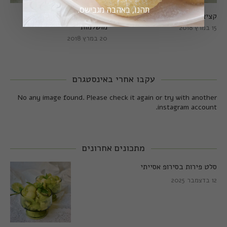
תהנו, באהבה מגבישס.
קציצות כרישה מושלמות
קציצות כרישה טבעוניות
מושלמות
15 במרץ 2018
20 במרץ 2018
עקבו אחרי באינסטגרם
No any image found. Please check it again or try with another
instagram account.
מתכונים אחרונים
סלט פירות בסירופ אסייתי
12 בדצמבר 2025