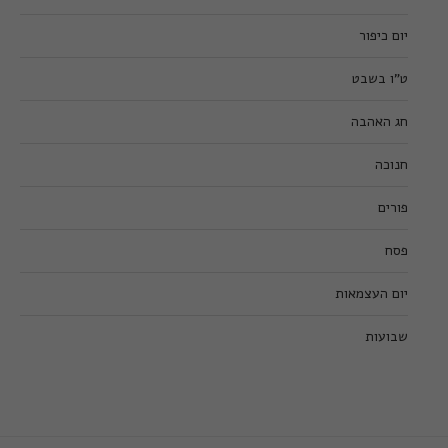
יום כיפור
ט”ו בשבט
חג האהבה
חנוכה
פורים
פסח
יום העצמאות
שבועות