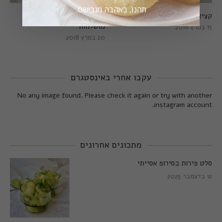
תהנו, באהבה מגבישס.
קציצות כרישה מושלמות
קציצות כרישה טבעוניות
מושלמות
15 במרץ 2018
20 במרץ 2018
עקבו אחרי באינסטגרם
No any image found. Please check it again or try with another
instagram account.
מתכונים אחרונים
סלט פירות בסירופ אסייתי
12 בדצמבר 2025