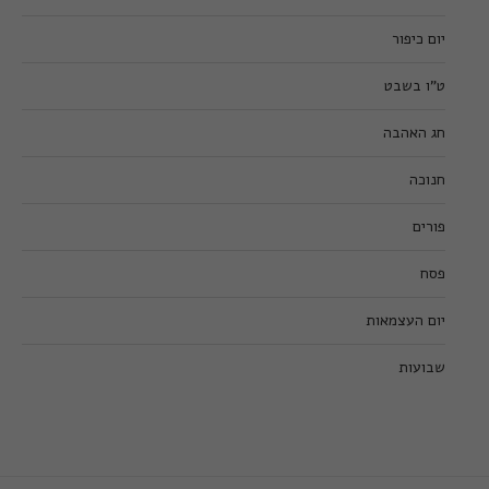
יום כיפור
ט”ו בשבט
חג האהבה
חנוכה
פורים
פסח
יום העצמאות
שבועות