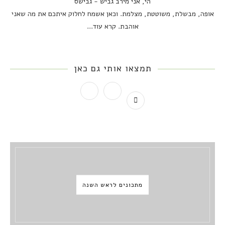
הי, אני מירב גביש - גבישס
אופה, מבשלת, משוטטת, מצלמת. וכאן אשמח לחלוק איתכם את מה שאני
אוהבת.
קרא עוד...
תמצאו אותי גם כאן
מתכונים לראש השנה