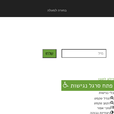
בחזרה למעלה
כדאי לך להירשם ולקבל את המתכונים למייל:
שלח!
נרשמת בהצלחה!
תהנו, באהבה מגבישס.
דילוג לתוכן
פתח סרגל נגישות
כלי נגישות
הגדל טקסט
הקטן טקסט
גווני אפור
ניגודיות גבוהה