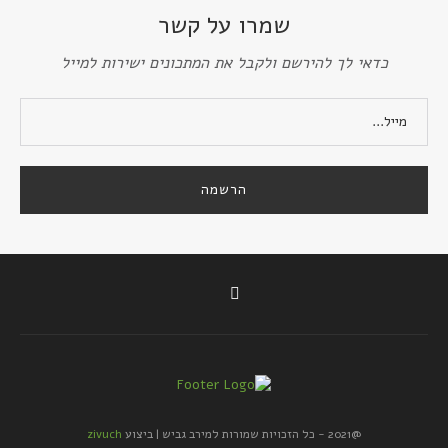
שמרו על קשר
כדאי לך להירשם ולקבל את המתכונים ישירות למייל
@2021 - כל הזכויות שמורות למירב גביש | ביצוע
zivuch