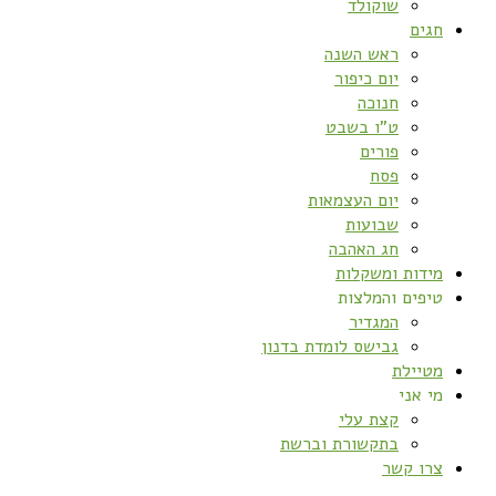
שוקולד
חגים
ראש השנה
יום כיפור
חנוכה
ט”ו בשבט
פורים
פסח
יום העצמאות
שבועות
חג האהבה
מידות ומשקלות
טיפים והמלצות
המגדיר
גבישס לומדת בדנון
מטיילת
מי אני
קצת עלי
בתקשורת וברשת
צרו קשר