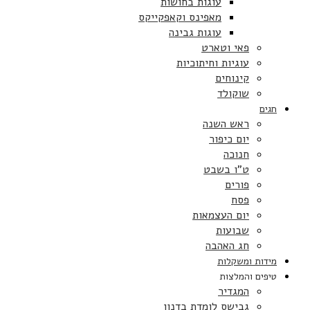
עוגות בחושות
מאפינס וקאפקייקס
עוגות גבינה
פאי וטארט
עוגיות וחיתוכיות
קינוחים
שוקולד
חגים
ראש השנה
יום כיפור
חנוכה
ט”ו בשבט
פורים
פסח
יום העצמאות
שבועות
חג האהבה
מידות ומשקלות
טיפים והמלצות
המגדיר
גבישס לומדת בדנון