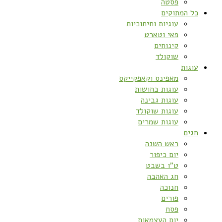
פסטה
כל המתוקים
עוגיות וחיתוכיות
פאי וטארט
קינוחים
שוקולד
עוגות
מאפינס וקאפקייקס
עוגות בחושות
עוגות גבינה
עוגות שוקולד
עוגות שמרים
חגים
ראש השנה
יום כיפור
ט”ו בשבט
חג האהבה
חנוכה
פורים
פסח
יום העצמאות