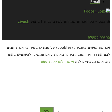
Email
@2021 - כל הזכויות שמורות למירב גביש | ביצוע
zivuch
בחזרה למעלה
אנו משתמשים בעוגיות (cookies) על מנת להבטיח כי אנו נותנים
לכם את החוויה הטובה ביותר באתרנו. אם תמשיכו להשתמש באתר
זה, אתם מסכימים לזה
אישור
לקריאה נוספת
כדאי לך להירשם ולקבל את המתכונים למייל:
שלח!