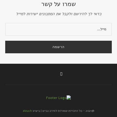
שמרו על קשר
כדאי לך להירשם ולקבל את המתכונים ישירות למייל
@2021 - כל הזכויות שמורות למירב גביש | ביצוע
zivuch