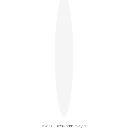
הי, אני מירב גביש - גבישס