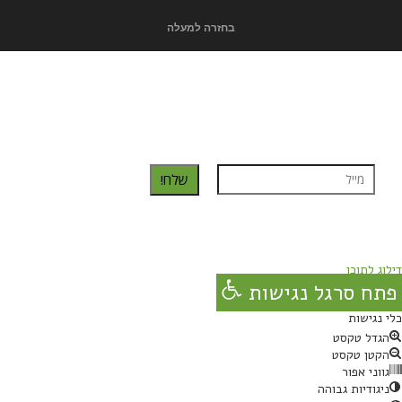
בחזרה למעלה
כדאי לך להירשם ולקבל את המתכונים למייל:
שלח!
נרשמת בהצלחה!
תהנו, באהבה מגבישס.
דילוג לתוכן
פתח סרגל נגישות
כלי נגישות
הגדל טקסט
הקטן טקסט
גווני אפור
ניגודיות גבוהה