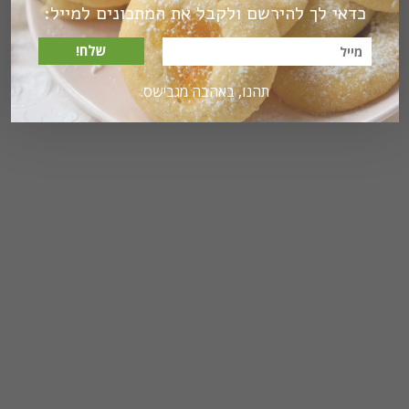
כדאי לך להירשם ולקבל את המתכונים למייל:
שלח!
תהנו, באהבה מגבישס.