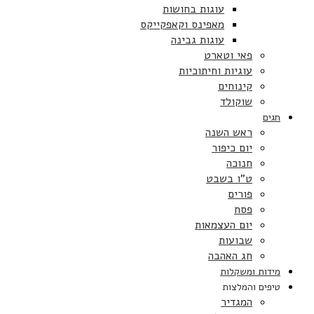
עוגות בחושות
מאפינס וקאפקייקס
עוגות גבינה
פאי וטארט
עוגיות וחיתוכיות
קינוחים
שוקולד
חגים
ראש השנה
יום כיפור
חנוכה
ט”ו בשבט
פורים
פסח
יום העצמאות
שבועות
חג האהבה
מידות ומשקלות
טיפים והמלצות
המגדיר