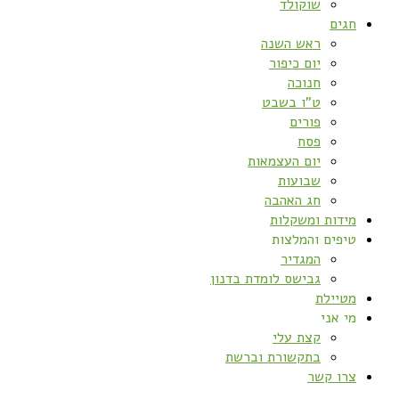
שוקולד
חגים
ראש השנה
יום כיפור
חנוכה
ט”ו בשבט
פורים
פסח
יום העצמאות
שבועות
חג האהבה
מידות ומשקלות
טיפים והמלצות
המגדיר
גבישס לומדת בדנון
מטיילת
מי אני
קצת עלי
בתקשורת וברשת
צרו קשר