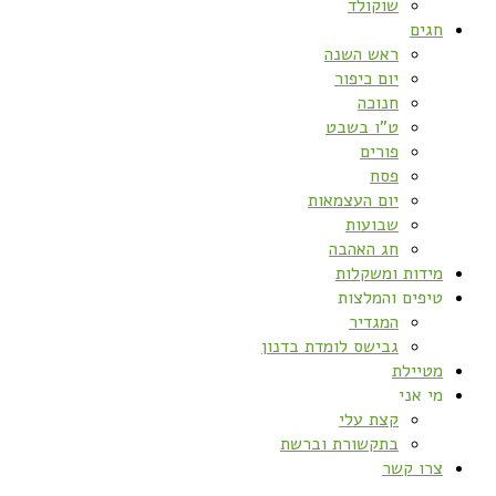
שוקולד
חגים
ראש השנה
יום כיפור
חנוכה
ט”ו בשבט
פורים
פסח
יום העצמאות
שבועות
חג האהבה
מידות ומשקלות
טיפים והמלצות
המגדיר
גבישס לומדת בדנון
מטיילת
מי אני
קצת עלי
בתקשורת וברשת
צרו קשר