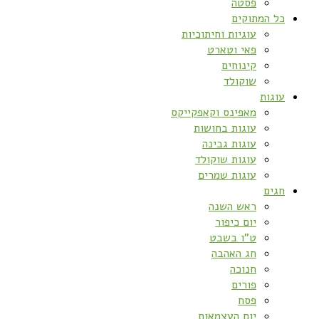
פסטה
כל המתוקים
עוגיות וחיתוכיות
פאי וטארט
קינוחים
שוקולד
עוגות
מאפינס וקאפקייקס
עוגות בחושות
עוגות גבינה
עוגות שוקולד
עוגות שמרים
חגים
ראש השנה
יום כיפור
ט”ו בשבט
חג האהבה
חנוכה
פורים
פסח
יום העצמאות