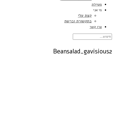
מטיילת
מי אני
קצת עלי
בתקשורת וברשת
צרו קשר
Beansalad_gavisious2