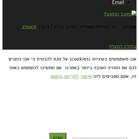
Email
@2021 - כל הזכויות שמורות למירב גביש | ביצוע
zivuch
בחזרה למעלה
אנו משתמשים בעוגיות (cookies) על מנת להבטיח כי אנו נותנים
לכם את החוויה הטובה ביותר באתרנו. אם תמשיכו להשתמש באתר
זה, אתם מסכימים לזה
אישור
לקריאה נוספת
כדאי לך להירשם ולקבל את המתכונים למייל:
שלח!