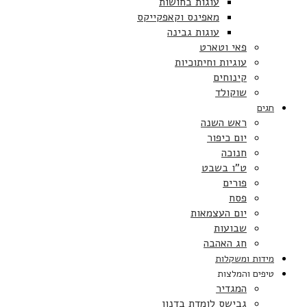
עוגות בחושות
מאפינס וקאפקייקס
עוגות גבינה
פאי וטארט
עוגיות וחיתוכיות
קינוחים
שוקולד
חגים
ראש השנה
יום כיפור
חנוכה
ט”ו בשבט
פורים
פסח
יום העצמאות
שבועות
חג האהבה
מידות ומשקלות
טיפים והמלצות
המגדיר
גבישס לומדת בדנון