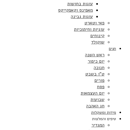
עוגות בחושות
מאפינס וקאפקייקס
עוגות גבינה
פאי וטארט
עוגיות וחיתוכיות
קינוחים
שוקולד
חגים
ראש השנה
יום כיפור
חנוכה
ט”ו בשבט
פורים
פסח
יום העצמאות
שבועות
חג האהבה
מידות ומשקלות
טיפים והמלצות
המגדיר