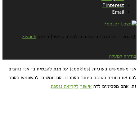
Pinterest
Email
@2021 - כל הזכויות שמורות למירב גביש | ביצוע
zivuch
בחזרה למעלה
אנו משתמשים בעוגיות (cookies) על מנת להבטיח כי אנו נותנים
לכם את החוויה הטובה ביותר באתרנו. אם תמשיכו להשתמש באתר
זה, אתם מסכימים לזה
אישור
לקריאה נוספת
כדאי לך להירשם ולקבל את המתכונים למייל: