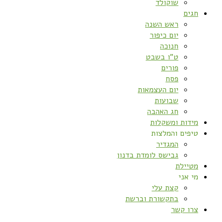
שוקולד
חגים
ראש השנה
יום כיפור
חנוכה
ט”ו בשבט
פורים
פסח
יום העצמאות
שבועות
חג האהבה
מידות ומשקלות
טיפים והמלצות
המגדיר
גבישס לומדת בדנון
מטיילת
מי אני
קצת עלי
בתקשורת וברשת
צרו קשר