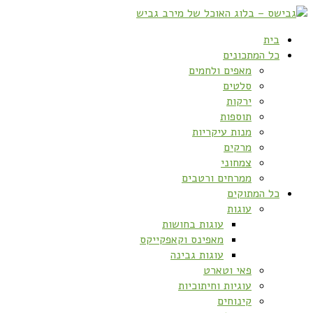
בית
כל המתכונים
מאפים ולחמים
סלטים
ירקות
תוספות
מנות עיקריות
מרקים
צמחוני
ממרחים ורטבים
כל המתוקים
עוגות
עוגות בחושות
מאפינס וקאפקייקס
עוגות גבינה
פאי וטארט
עוגיות וחיתוכיות
קינוחים