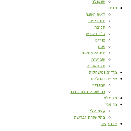
שוקולד
חגים
ראש השנה
יום כיפור
חנוכה
ט”ו בשבט
פורים
פסח
יום העצמאות
שבועות
חג האהבה
מידות ומשקלות
טיפים והמלצות
המגדיר
גבישס לומדת בדנון
מטיילת
מי אני
קצת עלי
בתקשורת וברשת
צרו קשר