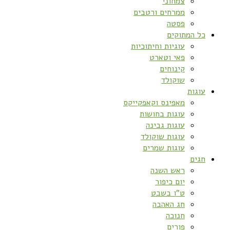
צמחוני
ממרחים ורטבים
פסטה
כל המתוקים
עוגיות וחיתוכיות
פאי וטארט
קינוחים
שוקולד
עוגות
מאפינס וקאפקייקס
עוגות בחושות
עוגות גבינה
עוגות שוקולד
עוגות שמרים
חגים
ראש השנה
יום כיפור
ט”ו בשבט
חג האהבה
חנוכה
פורים