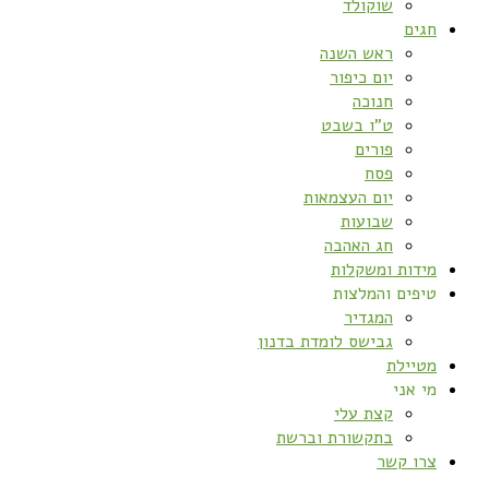
שוקולד
חגים
ראש השנה
יום כיפור
חנוכה
ט”ו בשבט
פורים
פסח
יום העצמאות
שבועות
חג האהבה
מידות ומשקלות
טיפים והמלצות
המגדיר
גבישס לומדת בדנון
מטיילת
מי אני
קצת עלי
בתקשורת וברשת
צרו קשר