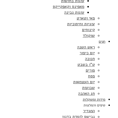
עוגות בחושות
מאפינס וקאפקייקס
עוגות גבינה
פאי וטארט
עוגיות וחיתוכיות
קינוחים
שוקולד
חגים
ראש השנה
יום כיפור
חנוכה
ט”ו בשבט
פורים
פסח
יום העצמאות
שבועות
חג האהבה
מידות ומשקלות
טיפים והמלצות
המגדיר
גבישס לומדת בדנון