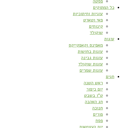
פסטה
כל המתוקים
עוגיות וחיתוכיות
פאי וטארט
קינוחים
שוקולד
עוגות
מאפינס וקאפקייקס
עוגות בחושות
עוגות גבינה
עוגות שוקולד
עוגות שמרים
חגים
ראש השנה
יום כיפור
ט”ו בשבט
חג האהבה
חנוכה
פורים
פסח
יום העצמאות