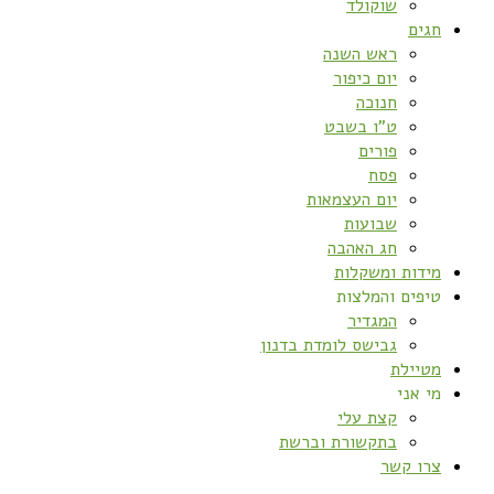
שוקולד
חגים
ראש השנה
יום כיפור
חנוכה
ט”ו בשבט
פורים
פסח
יום העצמאות
שבועות
חג האהבה
מידות ומשקלות
טיפים והמלצות
המגדיר
גבישס לומדת בדנון
מטיילת
מי אני
קצת עלי
בתקשורת וברשת
צרו קשר