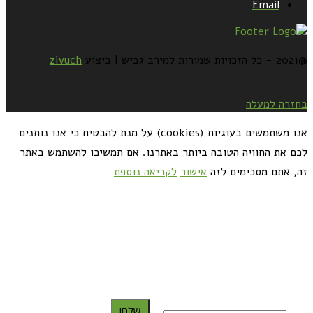
Email
@2021 - כל הזכויות שמורות למירב גביש | ביצוע
zivuch
בחזרה למעלה
אנו משתמשים בעוגיות (cookies) על מנת להבטיח כי אנו נותנים
לכם את החוויה הטובה ביותר באתרנו. אם תמשיכו להשתמש באתר
זה, אתם מסכימים לזה
אישור
לקריאה נוספת
כדאי לך להירשם ולקבל את המתכונים למייל:
שלח!