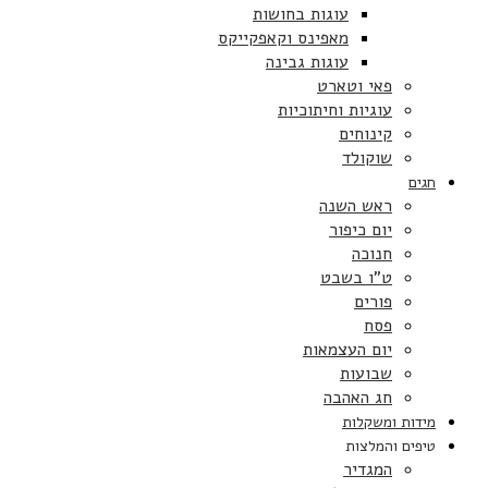
עוגות בחושות
מאפינס וקאפקייקס
עוגות גבינה
פאי וטארט
עוגיות וחיתוכיות
קינוחים
שוקולד
חגים
ראש השנה
יום כיפור
חנוכה
ט”ו בשבט
פורים
פסח
יום העצמאות
שבועות
חג האהבה
מידות ומשקלות
טיפים והמלצות
המגדיר