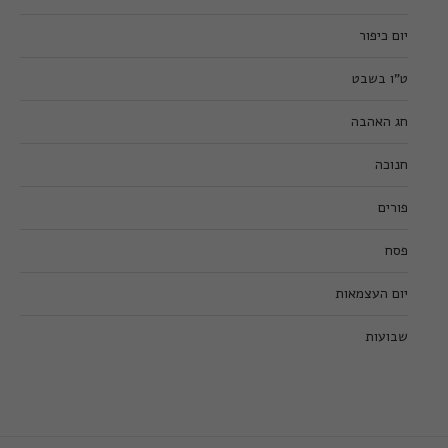
יום כיפור
ט”ו בשבט
חג האהבה
חנוכה
פורים
פסח
יום העצמאות
שבועות