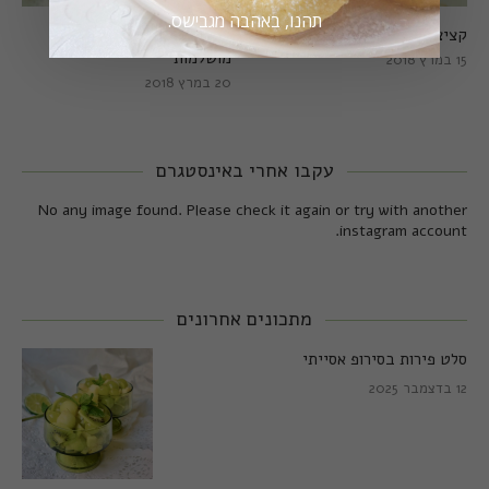
תהנו, באהבה מגבישס.
קציצות כרישה מושלמות
קציצות כרישה טבעוניות
מושלמות
15 במרץ 2018
20 במרץ 2018
עקבו אחרי באינסטגרם
No any image found. Please check it again or try with another
instagram account.
מתכונים אחרונים
סלט פירות בסירופ אסייתי
12 בדצמבר 2025