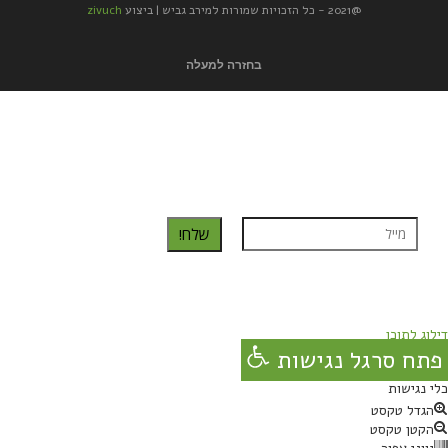
@2021 - כל הזכויות שמורות למירב גביש | ביצוע
zivuch
בחזרה למעלה
כדאי לך להירשם ולקבל את המתכונים למייל:
שלח!
נרשמת בהצלחה!
תהנו, באהבה מגבישס.
דילוג לתוכן
פתח סרגל נגישות
כלי נגישות
הגדל טקסט
הקטן טקסט