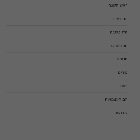
ראש השנה
יום כיפור
ט”ו בשבט
חג האהבה
חנוכה
פורים
פסח
יום העצמאות
שבועות