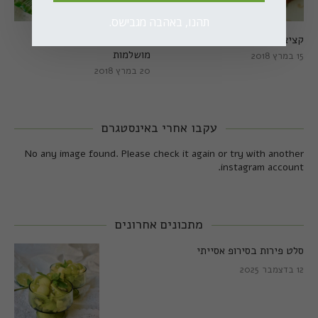
תהנו, באהבה מגבישס.
קציצות כרישה מושלמות
קציצות כרישה טבעוניות
מושלמות
15 במרץ 2018
20 במרץ 2018
עקבו אחרי באינסטגרם
No any image found. Please check it again or try with another
instagram account.
מתכונים אחרונים
סלט פירות בסירופ אסייתי
12 בדצמבר 2025