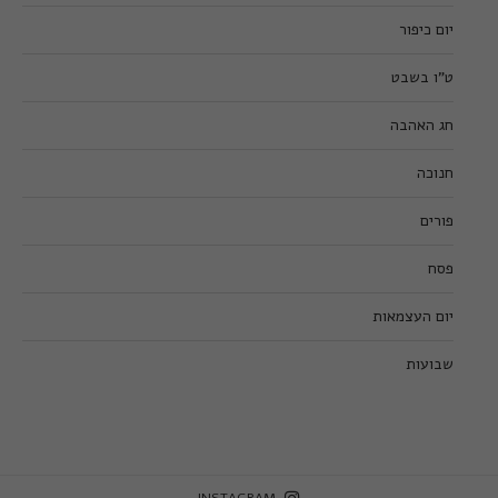
יום כיפור
ט”ו בשבט
חג האהבה
חנוכה
פורים
פסח
יום העצמאות
שבועות