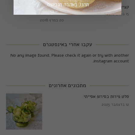
תהנו, באהבה מגבישס.
קציצות כרישה מושלמות
קציצות כרישה טבעוניות
מושלמות
15 במרץ 2018
20 במרץ 2018
עקבו אחרי באינסטגרם
No any image found. Please check it again or try with another
instagram account.
מתכונים אחרונים
סלט פירות בסירופ אסייתי
12 בדצמבר 2025