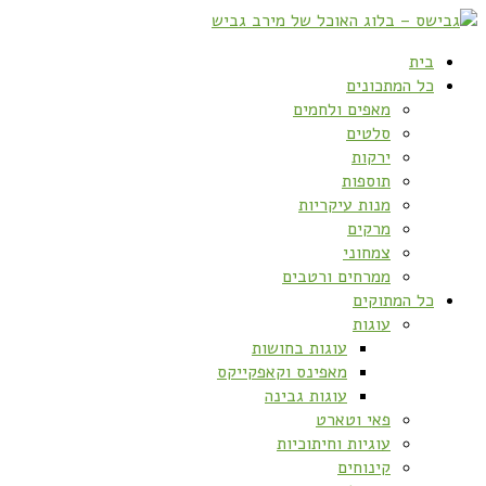
בית
כל המתכונים
מאפים ולחמים
סלטים
ירקות
תוספות
מנות עיקריות
מרקים
צמחוני
ממרחים ורטבים
כל המתוקים
עוגות
עוגות בחושות
מאפינס וקאפקייקס
עוגות גבינה
פאי וטארט
עוגיות וחיתוכיות
קינוחים