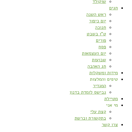
שוקולד
חגים
ראש השנה
יום כיפור
חנוכה
ט”ו בשבט
פורים
פסח
יום העצמאות
שבועות
חג האהבה
מידות ומשקלות
טיפים והמלצות
המגדיר
גבישס לומדת בדנון
מטיילת
מי אני
קצת עלי
בתקשורת וברשת
צרו קשר