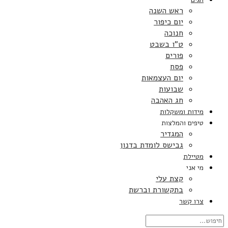
ראש השנה
יום כיפור
חנוכה
ט”ו בשבט
פורים
פסח
יום העצמאות
שבועות
חג האהבה
מידות ומשקלות
טיפים והמלצות
המגדיר
גבישס לומדת בדנון
מטיילת
מי אני
קצת עלי
בתקשורת וברשת
צרו קשר