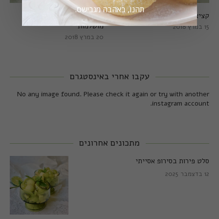
תהנו, באהבה מגבישס.
קציצות כרישה מושלמות
קציצות כרישה טבעוניות
מושלמות
15 במרץ 2018
20 במרץ 2018
עקבו אחרי באינסטגרם
No any image found. Please check it again or try with another
instagram account.
מתכונים אחרונים
סלט פירות בסירופ אסייתי
12 בדצמבר 2025