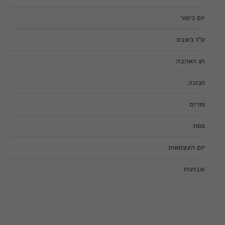
יום כיפור
ט”ו בשבט
חג האהבה
חנוכה
פורים
פסח
יום העצמאות
שבועות