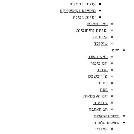
עוגות בחושות
מאפינס וקאפקייקס
עוגות גבינה
פאי וטארט
עוגיות וחיתוכיות
קינוחים
שוקולד
חגים
ראש השנה
יום כיפור
חנוכה
ט”ו בשבט
פורים
פסח
יום העצמאות
שבועות
חג האהבה
מידות ומשקלות
טיפים והמלצות
המגדיר