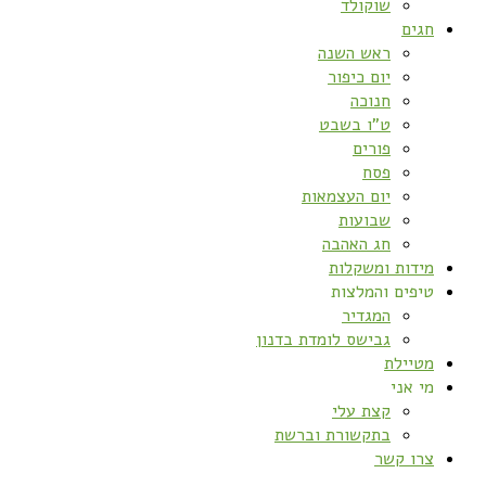
שוקולד
חגים
ראש השנה
יום כיפור
חנוכה
ט”ו בשבט
פורים
פסח
יום העצמאות
שבועות
חג האהבה
מידות ומשקלות
טיפים והמלצות
המגדיר
גבישס לומדת בדנון
מטיילת
מי אני
קצת עלי
בתקשורת וברשת
צרו קשר