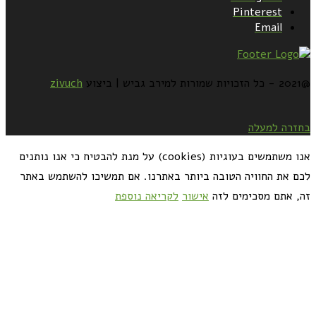
Pinterest
Email
@2021 - כל הזכויות שמורות למירב גביש | ביצוע
zivuch
בחזרה למעלה
אנו משתמשים בעוגיות (cookies) על מנת להבטיח כי אנו נותנים
לכם את החוויה הטובה ביותר באתרנו. אם תמשיכו להשתמש באתר
זה, אתם מסכימים לזה
אישור
לקריאה נוספת
כדאי לך להירשם ולקבל את המתכונים למייל: