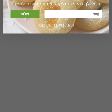
כדאי לך להירשם ולקבל את המתכונים למייל:
שלח!
תהנו, באהבה מגבישס.