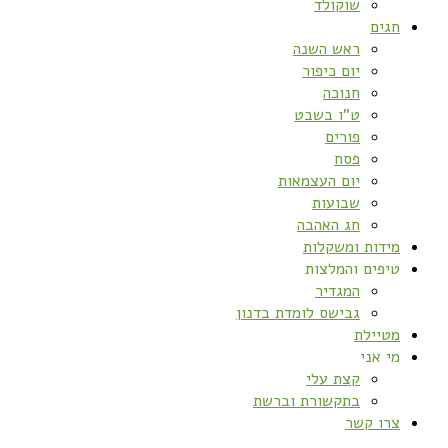
שוקולד
חגים
ראש השנה
יום כיפור
חנוכה
ט”ו בשבט
פורים
פסח
יום העצמאות
שבועות
חג האהבה
מידות ומשקלות
טיפים והמלצות
המגדיר
גבישס לומדת בדנון
מטיילת
מי אני
קצת עלי
בתקשורת וברשת
צרו קשר