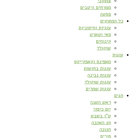
צמחוני
ממרחים ורטבים
פסטה
כל המתוקים
עוגיות וחיתוכיות
פאי וטארט
קינוחים
שוקולד
עוגות
מאפינס וקאפקייקס
עוגות בחושות
עוגות גבינה
עוגות שוקולד
עוגות שמרים
חגים
ראש השנה
יום כיפור
ט”ו בשבט
חג האהבה
חנוכה
פורים