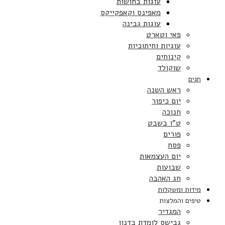
עוגות בחושות
מאפינס וקאפקייקס
עוגות גבינה
פאי וטארט
עוגיות וחיתוכיות
קינוחים
שוקולד
חגים
ראש השנה
יום כיפור
חנוכה
ט”ו בשבט
פורים
פסח
יום העצמאות
שבועות
חג האהבה
מידות ומשקלות
טיפים והמלצות
המגדיר
גבישס לומדת בדנון