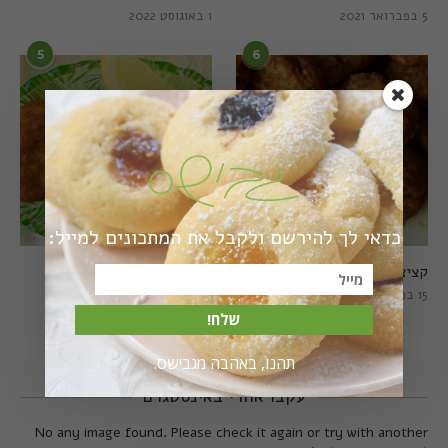
5 בפברואר 2021
1 באוגוסט 2022
5
6
כדאי לך להירשם ולקבל את המתכונים למייל:
קציצות כרישה מושלמות
קציצות כרישה טבעוניות
מושלמות
15 במרץ 2018
20 במרץ 2018
שלח!
תהנו, באהבה מגבישס.
עקבו אחרי באינסטגרם
No any image found. Please check it again or try with another