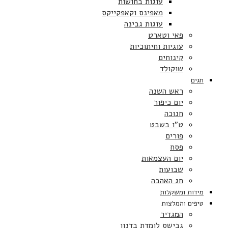
עוגות בחושות
מאפינס וקאפקייקס
עוגות גבינה
פאי וטארט
עוגיות וחיתוכיות
קינוחים
שוקולד
חגים
ראש השנה
יום כיפור
חנוכה
ט”ו בשבט
פורים
פסח
יום העצמאות
שבועות
חג האהבה
מידות ומשקלות
טיפים והמלצות
המגדיר
גבישס לומדת בדנון