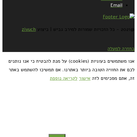
Email
@2021 - כל הזכויות שמורות למירב גביש | ביצוע
zivuch
בחזרה למעלה
אנו משתמשים בעוגיות (cookies) על מנת להבטיח כי אנו נותנים
לכם את החוויה הטובה ביותר באתרנו. אם תמשיכו להשתמש באתר
זה, אתם מסכימים לזה
אישור
לקריאה נוספת
כדאי לך להירשם ולקבל את המתכונים למייל: