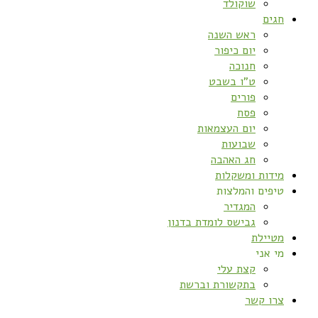
שוקולד
חגים
ראש השנה
יום כיפור
חנוכה
ט”ו בשבט
פורים
פסח
יום העצמאות
שבועות
חג האהבה
מידות ומשקלות
טיפים והמלצות
המגדיר
גבישס לומדת בדנון
מטיילת
מי אני
קצת עלי
בתקשורת וברשת
צרו קשר