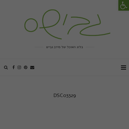
פתח סרגל נגישות
בלוג האוכל של מירב גביש
DSC03329