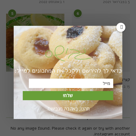
5 בפברואר 2021
1 באוגוסט 2022
5
6
כדאי לך להירשם ולקבל את המתכונים למייל:
קציצות כרישה מושלמות
קציצות כרישה טבעוניות
מושלמות
15 במרץ 2018
20 במרץ 2018
שלח!
תהנו, באהבה מגבישס.
עקבו אחרי באינסטגרם
No any image found. Please check it again or try with another
instagram account.