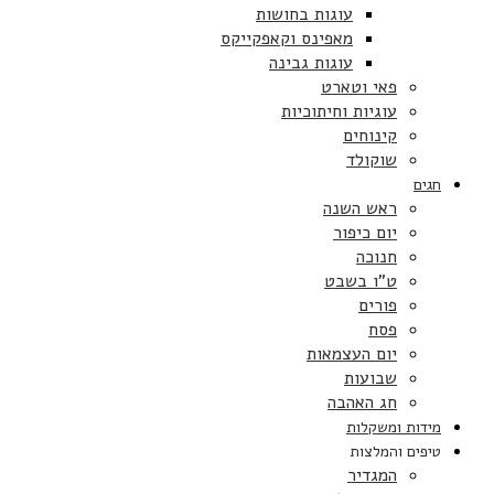
עוגות בחושות
מאפינס וקאפקייקס
עוגות גבינה
פאי וטארט
עוגיות וחיתוכיות
קינוחים
שוקולד
חגים
ראש השנה
יום כיפור
חנוכה
ט”ו בשבט
פורים
פסח
יום העצמאות
שבועות
חג האהבה
מידות ומשקלות
טיפים והמלצות
המגדיר