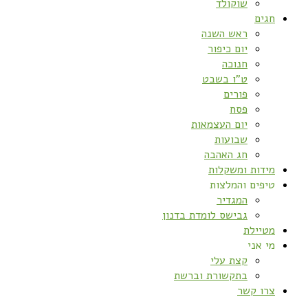
שוקולד
חגים
ראש השנה
יום כיפור
חנוכה
ט”ו בשבט
פורים
פסח
יום העצמאות
שבועות
חג האהבה
מידות ומשקלות
טיפים והמלצות
המגדיר
גבישס לומדת בדנון
מטיילת
מי אני
קצת עלי
בתקשורת וברשת
צרו קשר