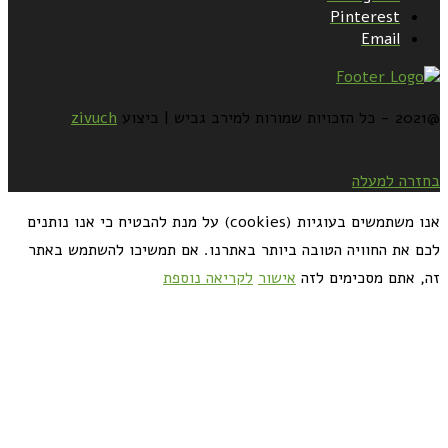
Pinterest
Email
@2021 - כל הזכויות שמורות למירב גביש | ביצוע
zivuch
בחזרה למעלה
אנו משתמשים בעוגיות (cookies) על מנת להבטיח כי אנו נותנים
לכם את החוויה הטובה ביותר באתרנו. אם תמשיכו להשתמש באתר
זה, אתם מסכימים לזה
אישור
לקריאה נוספת
כדאי לך להירשם ולקבל את המתכונים למייל: