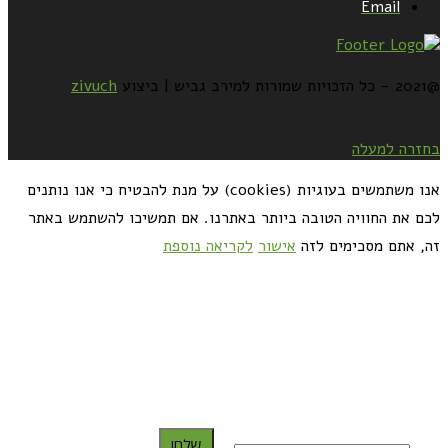
Email
@2021 - כל הזכויות שמורות למירב גביש | ביצוע
zivuch
בחזרה למעלה
אנו משתמשים בעוגיות (cookies) על מנת להבטיח כי אנו נותנים
לכם את החוויה הטובה ביותר באתרנו. אם תמשיכו להשתמש באתר
זה, אתם מסכימים לזה
אישור
לקריאה נוספת
כדאי לך להירשם ולקבל את המתכונים למייל:
שלח!