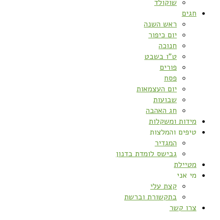
שוקולד
חגים
ראש השנה
יום כיפור
חנוכה
ט”ו בשבט
פורים
פסח
יום העצמאות
שבועות
חג האהבה
מידות ומשקלות
טיפים והמלצות
המגדיר
גבישס לומדת בדנון
מטיילת
מי אני
קצת עלי
בתקשורת וברשת
צרו קשר