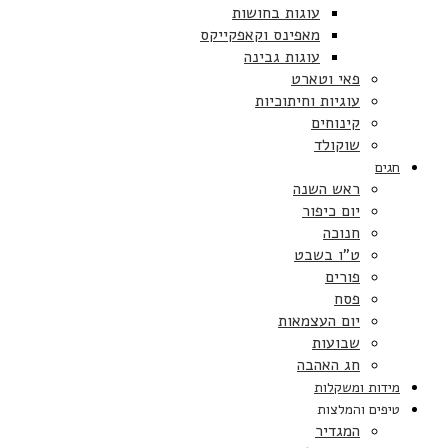
עוגות בחושות
מאפינס וקאפקייקס
עוגות גבינה
פאי וטארט
עוגיות וחיתוכיות
קינוחים
שוקולד
חגים
ראש השנה
יום כיפור
חנוכה
ט”ו בשבט
פורים
פסח
יום העצמאות
שבועות
חג האהבה
מידות ומשקלות
טיפים והמלצות
המגדיר