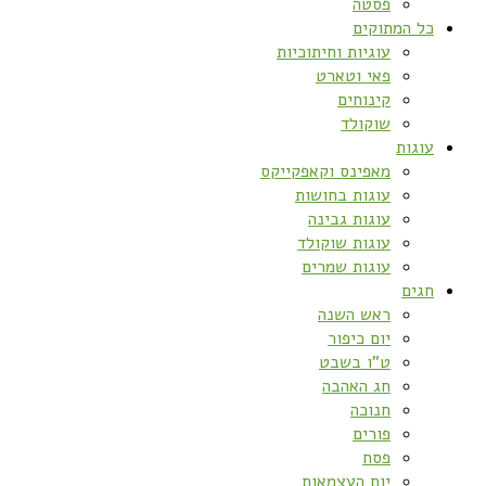
פסטה
כל המתוקים
עוגיות וחיתוכיות
פאי וטארט
קינוחים
שוקולד
עוגות
מאפינס וקאפקייקס
עוגות בחושות
עוגות גבינה
עוגות שוקולד
עוגות שמרים
חגים
ראש השנה
יום כיפור
ט”ו בשבט
חג האהבה
חנוכה
פורים
פסח
יום העצמאות