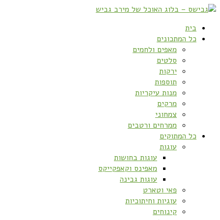
בית
כל המתכונים
מאפים ולחמים
סלטים
ירקות
תוספות
מנות עיקריות
מרקים
צמחוני
ממרחים ורטבים
כל המתוקים
עוגות
עוגות בחושות
מאפינס וקאפקייקס
עוגות גבינה
פאי וטארט
עוגיות וחיתוכיות
קינוחים