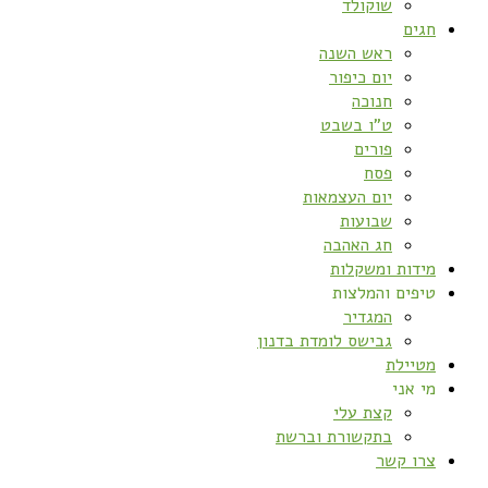
שוקולד
חגים
ראש השנה
יום כיפור
חנוכה
ט”ו בשבט
פורים
פסח
יום העצמאות
שבועות
חג האהבה
מידות ומשקלות
טיפים והמלצות
המגדיר
גבישס לומדת בדנון
מטיילת
מי אני
קצת עלי
בתקשורת וברשת
צרו קשר