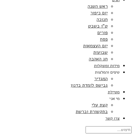
ראש השנה
יום כיפור
חנוכה
ט”ו בשבט
פורים
פסח
יום העצמאות
שבועות
חג האהבה
מידות ומשקלות
טיפים והמלצות
המגדיר
גבישס לומדת בדנון
מטיילת
מי אני
קצת עלי
בתקשורת וברשת
צרו קשר