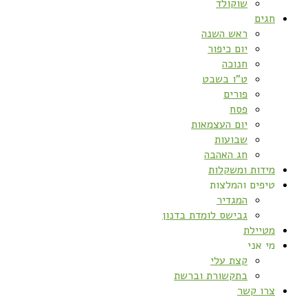
שוקולד
חגים
ראש השנה
יום כיפור
חנוכה
ט”ו בשבט
פורים
פסח
יום העצמאות
שבועות
חג האהבה
מידות ומשקלות
טיפים והמלצות
המגדיר
גבישס לומדת בדנון
מטיילת
מי אני
קצת עלי
בתקשורת וברשת
צרו קשר