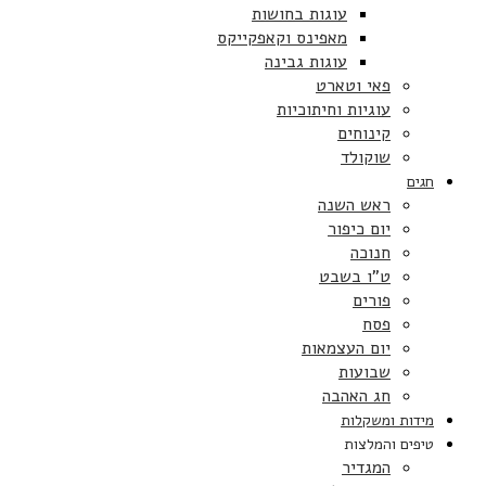
עוגות בחושות
מאפינס וקאפקייקס
עוגות גבינה
פאי וטארט
עוגיות וחיתוכיות
קינוחים
שוקולד
חגים
ראש השנה
יום כיפור
חנוכה
ט”ו בשבט
פורים
פסח
יום העצמאות
שבועות
חג האהבה
מידות ומשקלות
טיפים והמלצות
המגדיר