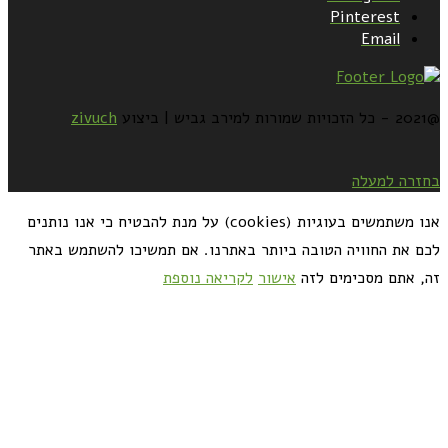
Pinterest
Email
@2021 - כל הזכויות שמורות למירב גביש | ביצוע
zivuch
בחזרה למעלה
אנו משתמשים בעוגיות (cookies) על מנת להבטיח כי אנו נותנים
לכם את החוויה הטובה ביותר באתרנו. אם תמשיכו להשתמש באתר
זה, אתם מסכימים לזה
אישור
לקריאה נוספת
כדאי לך להירשם ולקבל את המתכונים למייל: