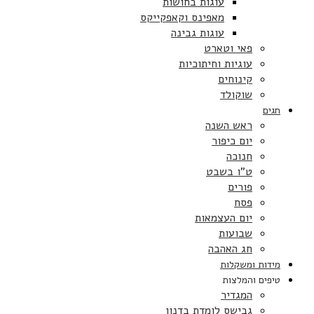
עוגות בחושות
מאפינס וקאפקייקס
עוגות גבינה
פאי וטארט
עוגיות וחיתוכיות
קינוחים
שוקולד
חגים
ראש השנה
יום כיפור
חנוכה
ט”ו בשבט
פורים
פסח
יום העצמאות
שבועות
חג האהבה
מידות ומשקלות
טיפים והמלצות
המגדיר
גבישס לומדת בדנון