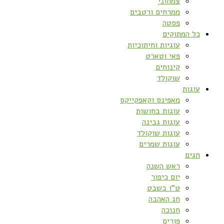
צמחוני
ממרחים ורטבים
פסטה
כל המתוקים
עוגיות וחיתוכיות
פאי וטארט
קינוחים
שוקולד
עוגות
מאפינס וקאפקייקס
עוגות בחושות
עוגות גבינה
עוגות שוקולד
עוגות שמרים
חגים
ראש השנה
יום כיפור
ט”ו בשבט
חג האהבה
חנוכה
פורים