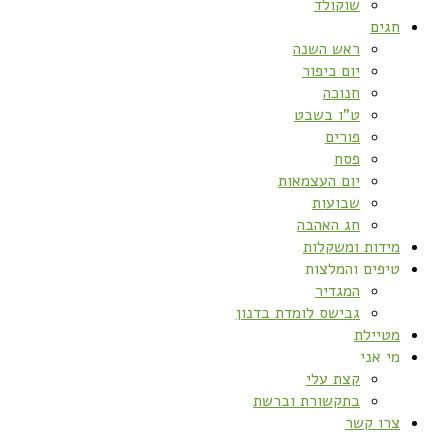
שוקולד
חגים
ראש השנה
יום כיפור
חנוכה
ט”ו בשבט
פורים
פסח
יום העצמאות
שבועות
חג האהבה
מידות ומשקלות
טיפים והמלצות
המגדיר
גבישס לומדת בדנון
מטיילת
מי אני
קצת עלי
בתקשורת וברשת
צרו קשר