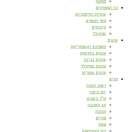
פסטה
כל המתוקים
עוגיות וחיתוכיות
פאי וטארט
קינוחים
שוקולד
עוגות
מאפינס וקאפקייקס
עוגות בחושות
עוגות גבינה
עוגות שוקולד
עוגות שמרים
חגים
ראש השנה
יום כיפור
ט”ו בשבט
חג האהבה
חנוכה
פורים
פסח
יום העצמאות