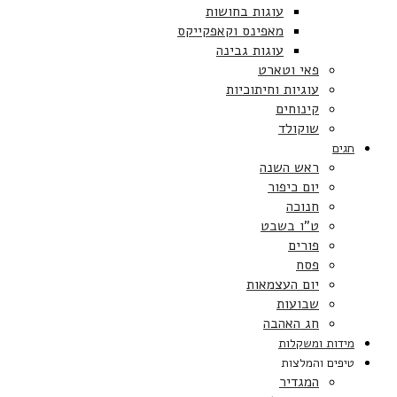
עוגות בחושות
מאפינס וקאפקייקס
עוגות גבינה
פאי וטארט
עוגיות וחיתוכיות
קינוחים
שוקולד
חגים
ראש השנה
יום כיפור
חנוכה
ט”ו בשבט
פורים
פסח
יום העצמאות
שבועות
חג האהבה
מידות ומשקלות
טיפים והמלצות
המגדיר