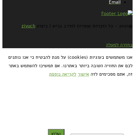
Email
@2021 - כל הזכויות שמורות למירב גביש | ביצוע
zivuch
בחזרה למעלה
אנו משתמשים בעוגיות (cookies) על מנת להבטיח כי אנו נותנים
לכם את החוויה הטובה ביותר באתרנו. אם תמשיכו להשתמש באתר
זה, אתם מסכימים לזה
אישור
לקריאה נוספת
כדאי לך להירשם ולקבל את המתכונים למייל:
שלח!