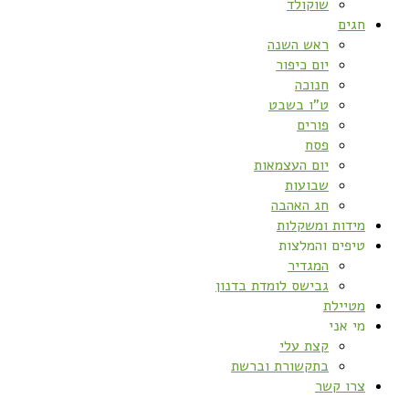
שוקולד
חגים
ראש השנה
יום כיפור
חנוכה
ט”ו בשבט
פורים
פסח
יום העצמאות
שבועות
חג האהבה
מידות ומשקלות
טיפים והמלצות
המגדיר
גבישס לומדת בדנון
מטיילת
מי אני
קצת עלי
בתקשורת וברשת
צרו קשר