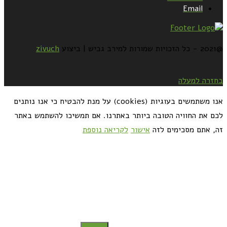
Email
@2021 - כל הזכויות שמורות למירב גביש | ביצוע
zivuch
בחזרה למעלה
אנו משתמשים בעוגיות (cookies) על מנת להבטיח כי אנו נותנים
לכם את החוויה הטובה ביותר באתרנו. אם תמשיכו להשתמש באתר
זה, אתם מסכימים לזה
אישור
לקריאה נוספת
כדאי לך להירשם ולקבל את המתכונים למייל: