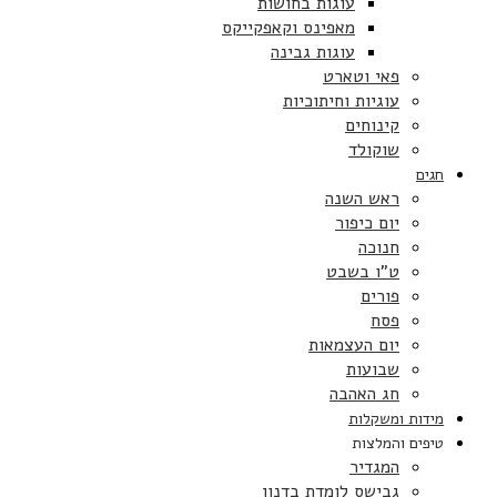
עוגות בחושות
מאפינס וקאפקייקס
עוגות גבינה
פאי וטארט
עוגיות וחיתוכיות
קינוחים
שוקולד
חגים
ראש השנה
יום כיפור
חנוכה
ט”ו בשבט
פורים
פסח
יום העצמאות
שבועות
חג האהבה
מידות ומשקלות
טיפים והמלצות
המגדיר
גבישס לומדת בדנון