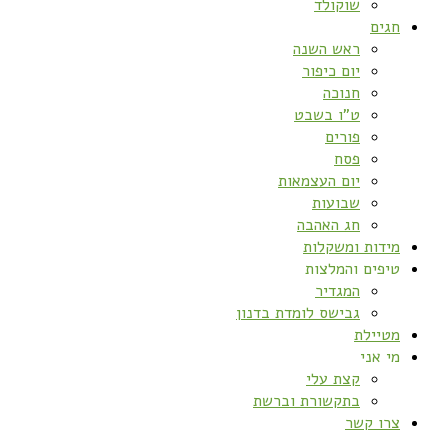
שוקולד
חגים
ראש השנה
יום כיפור
חנוכה
ט”ו בשבט
פורים
פסח
יום העצמאות
שבועות
חג האהבה
מידות ומשקלות
טיפים והמלצות
המגדיר
גבישס לומדת בדנון
מטיילת
מי אני
קצת עלי
בתקשורת וברשת
צרו קשר