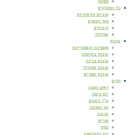
פסטה
כל המתוקים
עוגיות וחיתוכיות
פאי וטארט
קינוחים
שוקולד
עוגות
מאפינס וקאפקייקס
עוגות בחושות
עוגות גבינה
עוגות שוקולד
עוגות שמרים
חגים
ראש השנה
יום כיפור
ט”ו בשבט
חג האהבה
חנוכה
פורים
פסח
יום העצמאות