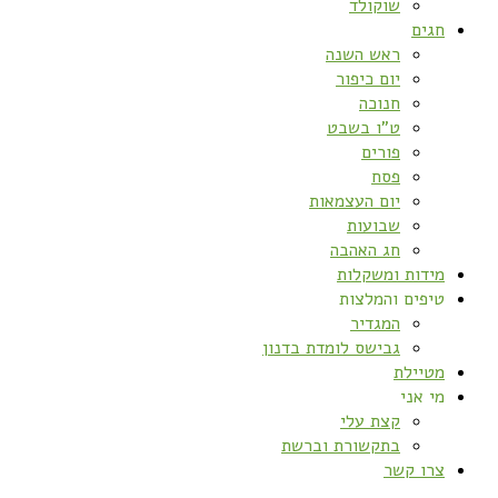
שוקולד
חגים
ראש השנה
יום כיפור
חנוכה
ט”ו בשבט
פורים
פסח
יום העצמאות
שבועות
חג האהבה
מידות ומשקלות
טיפים והמלצות
המגדיר
גבישס לומדת בדנון
מטיילת
מי אני
קצת עלי
בתקשורת וברשת
צרו קשר