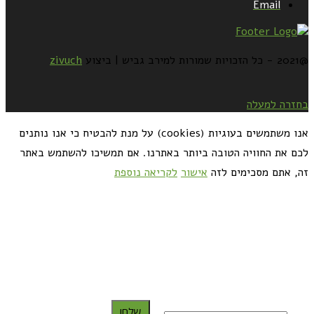
Email
@2021 - כל הזכויות שמורות למירב גביש | ביצוע
zivuch
בחזרה למעלה
אנו משתמשים בעוגיות (cookies) על מנת להבטיח כי אנו נותנים
לכם את החוויה הטובה ביותר באתרנו. אם תמשיכו להשתמש באתר
זה, אתם מסכימים לזה
אישור
לקריאה נוספת
כדאי לך להירשם ולקבל את המתכונים למייל:
שלח!