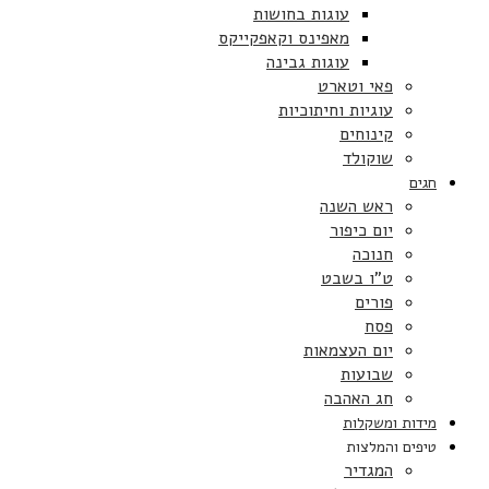
עוגות בחושות
מאפינס וקאפקייקס
עוגות גבינה
פאי וטארט
עוגיות וחיתוכיות
קינוחים
שוקולד
חגים
ראש השנה
יום כיפור
חנוכה
ט”ו בשבט
פורים
פסח
יום העצמאות
שבועות
חג האהבה
מידות ומשקלות
טיפים והמלצות
המגדיר