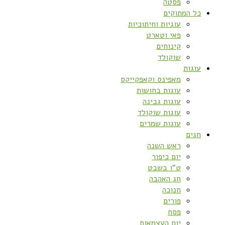
פסטה
כל המתוקים
עוגיות וחיתוכיות
פאי וטארט
קינוחים
שוקולד
עוגות
מאפינס וקאפקייקס
עוגות בחושות
עוגות גבינה
עוגות שוקולד
עוגות שמרים
חגים
ראש השנה
יום כיפור
ט”ו בשבט
חג האהבה
חנוכה
פורים
פסח
יום העצמאות