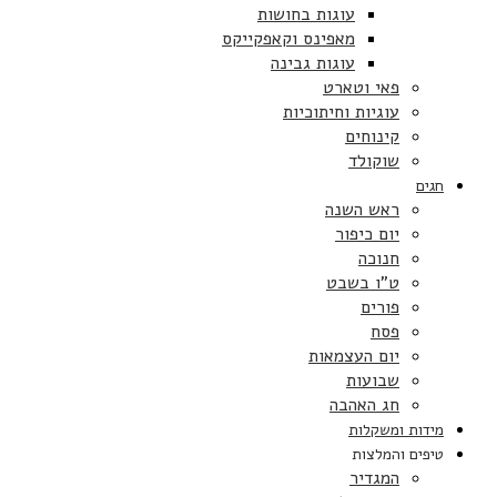
עוגות בחושות
מאפינס וקאפקייקס
עוגות גבינה
פאי וטארט
עוגיות וחיתוכיות
קינוחים
שוקולד
חגים
ראש השנה
יום כיפור
חנוכה
ט”ו בשבט
פורים
פסח
יום העצמאות
שבועות
חג האהבה
מידות ומשקלות
טיפים והמלצות
המגדיר