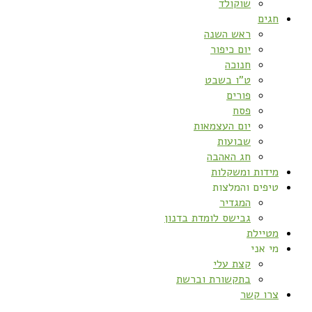
שוקולד
חגים
ראש השנה
יום כיפור
חנוכה
ט”ו בשבט
פורים
פסח
יום העצמאות
שבועות
חג האהבה
מידות ומשקלות
טיפים והמלצות
המגדיר
גבישס לומדת בדנון
מטיילת
מי אני
קצת עלי
בתקשורת וברשת
צרו קשר