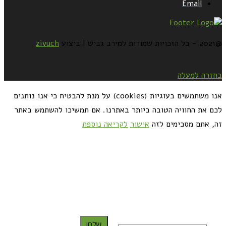
Email
@2021 - כל הזכויות שמורות למירב גביש | ביצוע
zivuch
בחזרה למעלה
אנו משתמשים בעוגיות (cookies) על מנת להבטיח כי אנו נותנים
לכם את החוויה הטובה ביותר באתרנו. אם תמשיכו להשתמש באתר
זה, אתם מסכימים לזה
אישור
לקריאה נוספת
כדאי לך להירשם ולקבל את המתכונים למייל:
שלח!