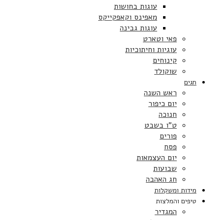
עוגות בחושות
מאפינס וקאפקייקס
עוגות גבינה
פאי וטארט
עוגיות וחיתוכיות
קינוחים
שוקולד
חגים
ראש השנה
יום כיפור
חנוכה
ט”ו בשבט
פורים
פסח
יום העצמאות
שבועות
חג האהבה
מידות ומשקלות
טיפים והמלצות
המגדיר