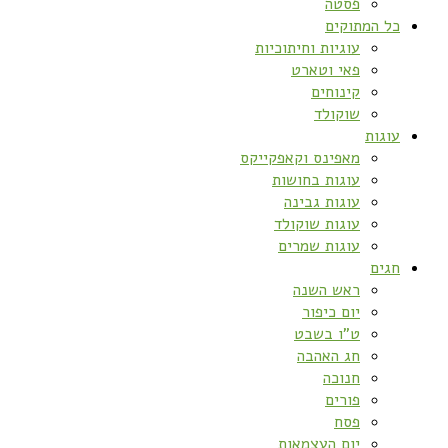
פסטה
כל המתוקים
עוגיות וחיתוכיות
פאי וטארט
קינוחים
שוקולד
עוגות
מאפינס וקאפקייקס
עוגות בחושות
עוגות גבינה
עוגות שוקולד
עוגות שמרים
חגים
ראש השנה
יום כיפור
ט”ו בשבט
חג האהבה
חנוכה
פורים
פסח
יום העצמאות