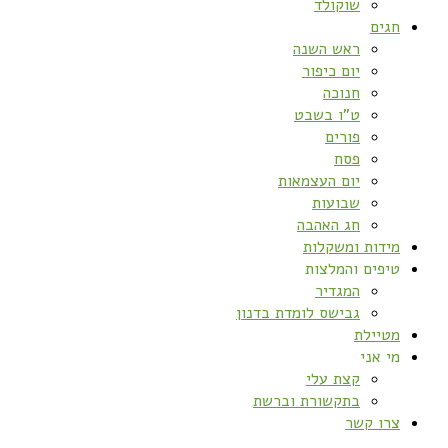
שוקולד
חגים
ראש השנה
יום כיפור
חנוכה
ט”ו בשבט
פורים
פסח
יום העצמאות
שבועות
חג האהבה
מידות ומשקלות
טיפים והמלצות
המגדיר
גבישס לומדת בדנון
מטיילת
מי אני
קצת עלי
בתקשורת וברשת
צרו קשר