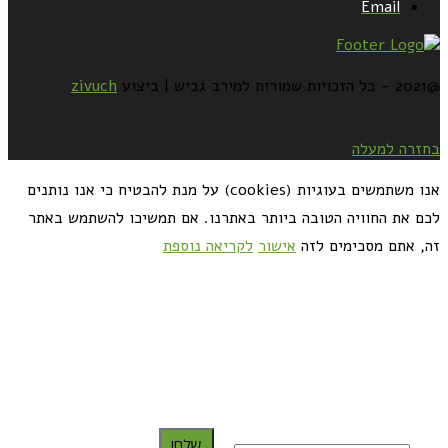
Email
@2021 - כל הזכויות שמורות למירב גביש | ביצוע
zivuch
בחזרה למעלה
אנו משתמשים בעוגיות (cookies) על מנת להבטיח כי אנו נותנים
לכם את החוויה הטובה ביותר באתרנו. אם תמשיכו להשתמש באתר
זה, אתם מסכימים לזה
אישור
לקריאה נוספת
כדאי לך להירשם ולקבל את המתכונים למייל:
שלח!