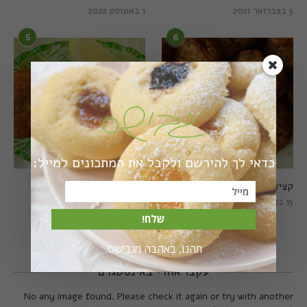
5 בפברואר 2021
1 באוגוסט 2022
5
6
כדאי לך להירשם ולקבל את המתכונים למייל:
קציצות כרישה מושלמות
קציצות כרישה טבעוניות
מושלמות
15 במרץ 2018
20 במרץ 2018
שלח!
תהנו, באהבה מגבישס.
עקבו אחרי באינסטגרם
No any image found. Please check it again or try with another